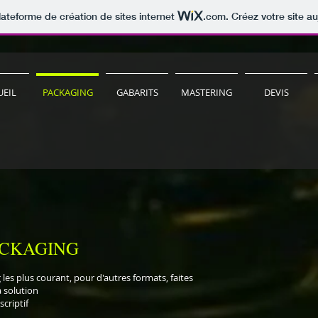
lateforme de création de sites internet
.com
. Créez votre site au
UEIL
PACKAGING
GABARITS
MASTERING
DEVIS
ACKAGING
les plus courant, pour d'autres formats, faites
a solution
criptif