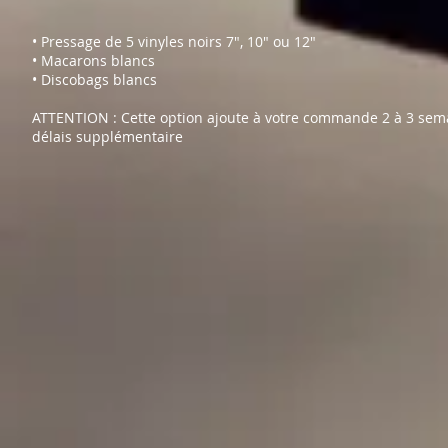
• Pressage de 5 vinyles noirs 7", 10" ou 12"
• Macarons blancs
• Discobags blancs
ATTENTION : Cette option ajoute à votre commande 2 à 3 sem
délais supplémentaire