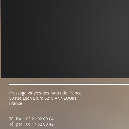
Pressage Vinyles des hauts de France
50 rue Léon Blum 6219 ANNEQUIN,
France
Tél fixe : 03 21 02 09 04
Tél por : 06 17 62 80 42