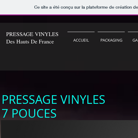
Ce site a été conçu sur la plateforme de création de
PRESSAGE VINYLES
ACCUEIL
PACKAGING
GA
Des Hauts De France
PRESSAGE
VINYLES
7 POUCES