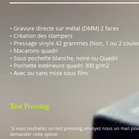
• Gravure directe sur métal (DMM) 2 faces
• Création des stampers
• Pressage vinyle 42 grammes (Noir, 1 ou 2 coule
• Macarons quadri
• Sous pochette blanche, noire ou Quadri
• Pochette extérieure quadri 300 g/m2
• Avec ou sans mise sous film
Test Pressing
Si vous souhaitez un test pressing, envoyez nous un mail pou
demander cette option